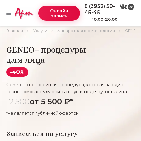
8 (3952) 50-
Онлайн
45-45
запись
10:00-20:00
Главная
Услуги
Аппаратная косметология
GENEO+
GENEO+ процедуры
для лица
-40%
Geneo – это новейшая процедура, которая за один
сеанс помогает улучшить тонус и подтянутость лица.
12 500
от 5 500 ₽*
*не является публичной офертой
Записаться на услугу