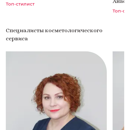
Анаст
Топ-стилист
Топ-ст
Специалисты косметологического
сервиса