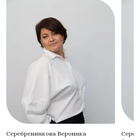
Серебренникова Вероника
Сереб