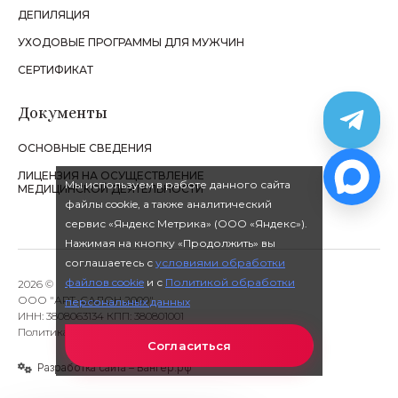
ДЕПИЛЯЦИЯ
УХОДОВЫЕ ПРОГРАММЫ ДЛЯ МУЖЧИН
СЕРТИФИКАТ
Документы
ОСНОВНЫЕ СВЕДЕНИЯ
ЛИЦЕНЗИЯ НА ОСУЩЕСТВЛЕНИЕ
Мы используем в работе данного сайта
МЕДИЦИНСКОЙ ДЕЯТЕЛЬНОСТИ
файлы cookie, а также аналитический
сервис «Яндекс Метрика» (ООО «Яндекс»).
Нажимая на кнопку «Продолжить» вы
соглашаетесь с
условиями обработки
файлов cookie
и с
Политикой обработки
2026 ©
ООО "АРТ-САЛОН 2000"
персональных данных
ИНН: 3808063134 КПП: 380801001
Политика обработки персональных данных
Согласиться
Разработка сайта – Вангер.рф