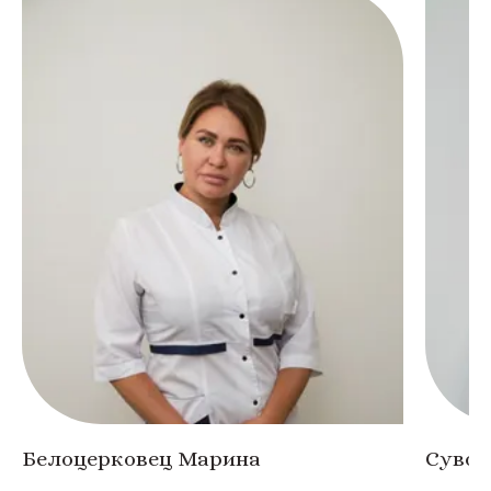
Белоцерковец Марина
Сувор