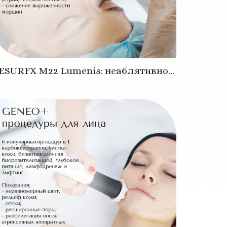
ESURFX M22 Lumenis: неаблятивное
азерное омоложение