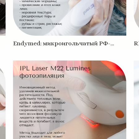
Endymed: микроигольчатый РФ-
R
Лифтинг
л