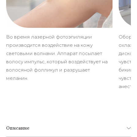
Во время лазерной фотоэпиляции
Оборуд
производится воздействие на кожу
охлажд
световыми волнами. Аппарат посылает
диском
волосу импульс, который воздействует на
чувстви
волосяной фолликул и разрушает
бикини 
меланин.
чувств
анестез
Описание