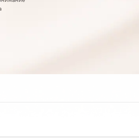
 Внимание
а