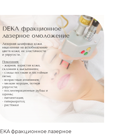
EKA фракционное лазерное
SMAS-Л