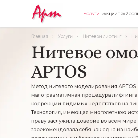
УСЛУГИ
АКЦИИ
ПРАЙС
СП
Главная
Услуги
Нитевой лифтинг
Ни
Нитевое ом
APTOS
Метод нитевого моделирования APTOS -
малотравматичная процедура лифтинга
коррекции видимых недостатков на лиц
Технология, имеющая многолетнюю ист
праву заслужила доверие во всем мире
зарекомендовала себя как одна из наиб