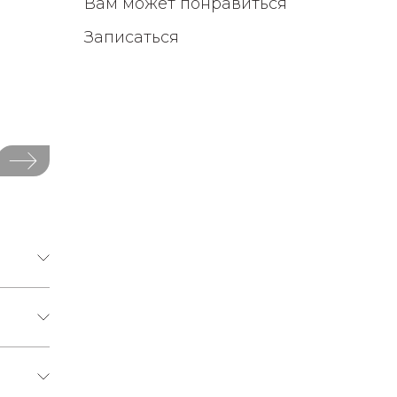
Вам может понравиться
Записаться
Ни