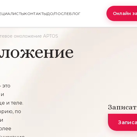
Онлайн з
ЕЦИАЛИСТЫ
КОНТАКТЫ
ДО/ПОСЛЕ
БЛОГ
тевое омоложение APTOS
оложение
 это
 и
е и теле.
Записат
орию, по
 и
Запис
олее