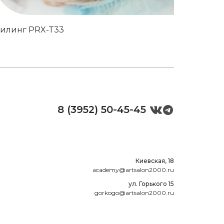
илинг PRX-T33
Миндал
8 (3952) 50-45-45
Киевская, 18
academy@artsalon2000.ru
ул. Горького 15
gorkogo@artsalon2000.ru