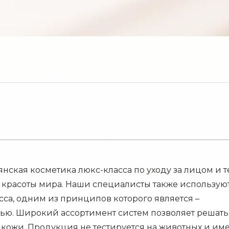
нская косметика люкс-класса по уходу за лицом и т
 красоты мира. Наши специалисты также использую
а, одним из принципов которого является –
вью. Широкий ассортимент систем позволяет решать
кожи. Продукция не тестируется на животных и име