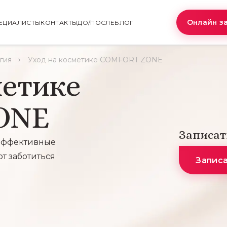
Онлайн з
ЕЦИАЛИСТЫ
КОНТАКТЫ
ДО/ПОСЛЕ
БЛОГ
гия
Уход на косметике COMFORT ZONE
метике
ONE
Записат
 эффективные
т заботиться
Запис