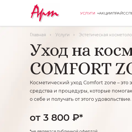
УСЛУГИ
АКЦИИ
ПРАЙС
СП
Главная
Услуги
Эстетическая косметоло
Уход на кос
COMFORT Z
Косметический уход Comfort zone – это
средства и процедуры, которые помогаю
о себе и получать от этого удовольствие.
от 3 800 ₽*
*не является публичной офертой