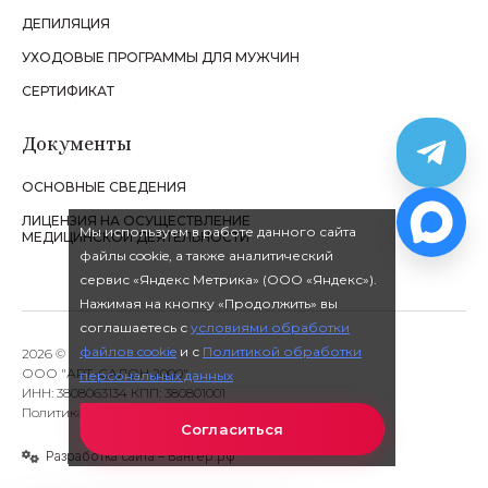
ДЕПИЛЯЦИЯ
УХОДОВЫЕ ПРОГРАММЫ ДЛЯ МУЖЧИН
СЕРТИФИКАТ
Документы
ОСНОВНЫЕ СВЕДЕНИЯ
ЛИЦЕНЗИЯ НА ОСУЩЕСТВЛЕНИЕ
Мы используем в работе данного сайта
МЕДИЦИНСКОЙ ДЕЯТЕЛЬНОСТИ
файлы cookie, а также аналитический
сервис «Яндекс Метрика» (ООО «Яндекс»).
Нажимая на кнопку «Продолжить» вы
соглашаетесь с
условиями обработки
файлов cookie
и с
Политикой обработки
2026 ©
ООО "АРТ-САЛОН 2000"
персональных данных
ИНН: 3808063134 КПП: 380801001
Политика обработки персональных данных
Согласиться
Разработка сайта – Вангер.рф