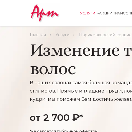
УСЛУГИ
АКЦИИ
ПРАЙС
СП
Главная
Услуги
Парикмахерский сервис
Изменение 
волос
В наших салонах самая большая команд
стилистов. Прямые и гладкие пряди, ло
кудри: мы поможем Вам достичь желаем
от 2 700 ₽*
*не является публичной офертой