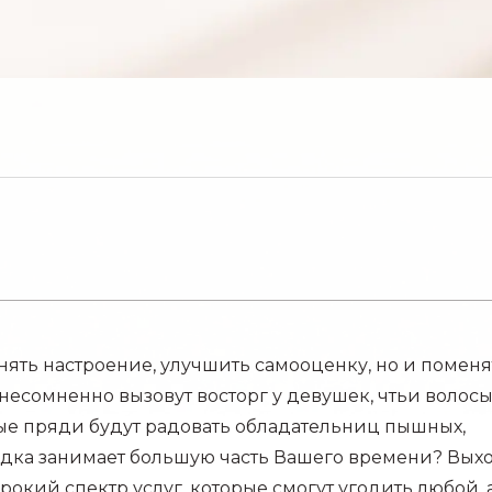
нять настроение, улучшить самооценку, но и поменя
есомненно вызовут восторг у девушек, чтьи волос
ые пряди будут радовать обладательниц пышных,
кладка занимает большую часть Вашего времени? Вых
рокий спектр услуг, которые смогут угодить любой, 