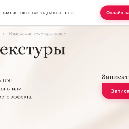
Онлайн з
ЕЦИАЛИСТЫ
КОНТАКТЫ
ДО/ПОСЛЕ
БЛОГ
Изменение текстуры волос
текстуры
Записат
а ТОП
коны или
Запис
ого эффекта.