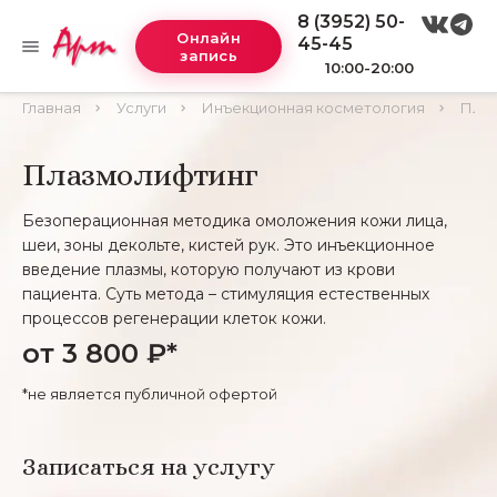
8 (3952) 50-
Онлайн
45-45
запись
10:00-20:00
Главная
Услуги
Инъекционная косметология
Пла
Плазмолифтинг
Безоперационная методика омоложения кожи лица,
шеи, зоны декольте, кистей рук. Это инъекционное
введение плазмы, которую получают из крови
пациента. Суть метода – стимуляция естественных
процессов регенерации клеток кожи.
от 3 800 ₽*
*не является публичной офертой
Записаться на услугу