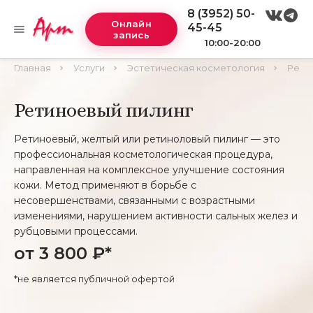
8 (3952) 50-
Онлайн
45-45
запись
10:00-20:00
Главная
Услуги
Эстетическая косметология
Рети
Ретиноевый пилинг
Ретиноевый, желтый или ретиноловый пилинг — это
профессиональная косметологическая процедура,
направленная на комплексное улучшение состояния
кожи. Метод применяют в борьбе с
несовершенствами, связанными с возрастными
изменениями, нарушением активности сальных желез и
рубцовыми процессами.
от 3 800 ₽*
*не является публичной офертой