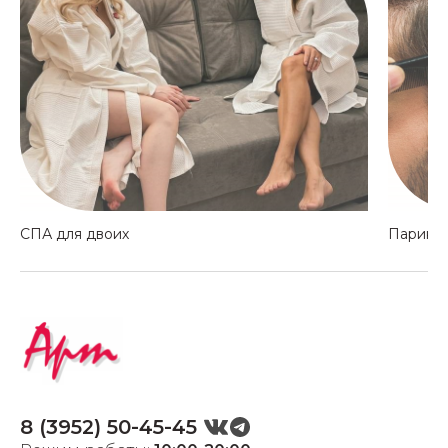
СПА для двоих
Парикма
8 (3952) 50-45-45