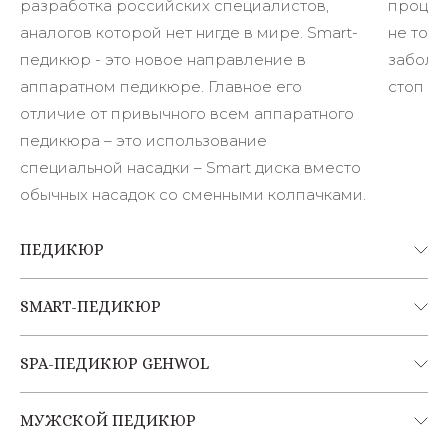
разработка российских специалистов,
процед
аналогов которой нет нигде в мире. Smart-
не толь
педикюр - это новое направление в
заболе
аппаратном педикюре. Главное его
стоп и 
отличие от привычного всем аппаратного
педикюра – это использование
специальной насадки – Smart диска вместо
обычных насадок со сменными колпачками.
ПЕДИКЮР
SMART-ПЕДИКЮР
SPA-ПЕДИКЮР GEHWOL
МУЖСКОЙ ПЕДИКЮР