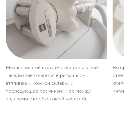
Механизм этой практически роликовой
Во вре
насадки заключается в ритмичном
ответс
втягивании кожной складки и
клетки 
последующее разминании ее между
интенс
валиками с необходимой частотой