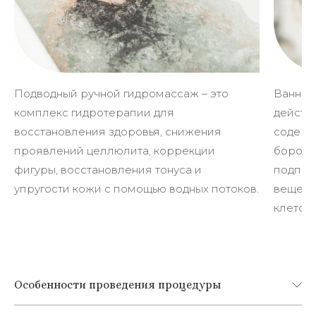
Подводный ручной гидромассаж – это
Ванны 
комплекс гидротерапии для
действ
восстановления здоровья, снижения
содерж
проявлений целлюлита, коррекции
бороть
фигуры, восстановления тонуса и
подпит
упругости кожи с помощью водных потоков.
вещест
клеточ
Особенности проведения процедуры