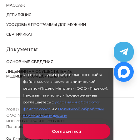
МАССАЖ
ДЕПИЛЯЦИЯ
УХОДОВЫЕ ПРОГРАММЫ ДЛЯ МУЖЧИН
СЕРТИФИКАТ
Документы
ОСНОВНЫЕ СВЕДЕНИЯ
ЛИЦЕНЗИЯ НА ОСУЩЕСТВЛЕНИЕ
Мы используем в работе данного сайта
МЕДИЦИНСКОЙ ДЕЯТЕЛЬНОСТИ
файлы cookie, а также аналитический
сервис «Яндекс Метрика» (ООО «Яндекс»).
Нажимая на кнопку «Продолжить» вы
соглашаетесь с
условиями обработки
файлов cookie
и с
Политикой обработки
2026 ©
ООО "АРТ-САЛОН 2000"
персональных данных
ИНН: 3808063134 КПП: 380801001
Политика обработки персональных данных
Согласиться
Разработка сайта – Вангер.рф