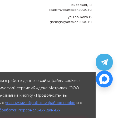
Киевская, 18
academy@artsalon2000.ru
ул. Горького 15
gorkogo@artsalon2000.ru
м в работе данного сайта файлы cookie, а
тический сервис «Яндекс Метрика» (ООО
ажимая на кнопку «Продолжить» вы
ь с
условиями обработки файлов cookie
и с
бработки персональных данных