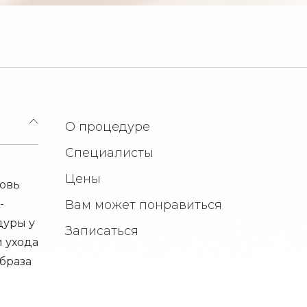
О процедуре
Специалисты
Цены
бовь
-
Вам может понравиться
дуры у
Записаться
и ухода
браза